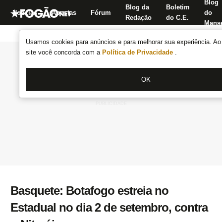
Blog
Blog da
Boletim
Notícias
Apostas
Fórum
do
Redação
do C.E.
Manse
Usamos cookies para anúncios e para melhorar sua experiência. Ao 
site você concorda com a
Política de Privacidade
.
OK
Basquete: Botafogo estreia no
Estadual no dia 2 de setembro, contra