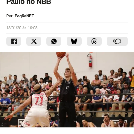
Paulo no NBB
Por:
FogãoNET
18/01/20 às 16:08
0