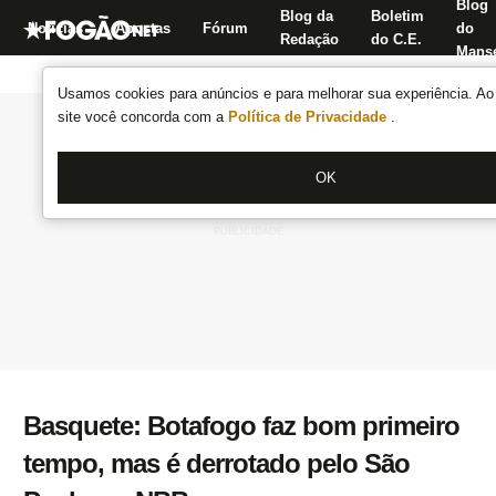
Blog
Blog da
Boletim
Notícias
Apostas
Fórum
do
Redação
do C.E.
Manse
Usamos cookies para anúncios e para melhorar sua experiência. Ao 
site você concorda com a
Política de Privacidade
.
OK
Basquete: Botafogo faz bom primeiro
tempo, mas é derrotado pelo São