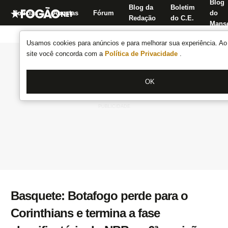
Blog
Blog da
Boletim
Notícias
Apostas
Fórum
do
Redação
do C.E.
Manse
Usamos cookies para anúncios e para melhorar sua experiência. Ao 
site você concorda com a
Política de Privacidade
.
OK
Basquete: Botafogo perde para o
Corinthians e termina a fase