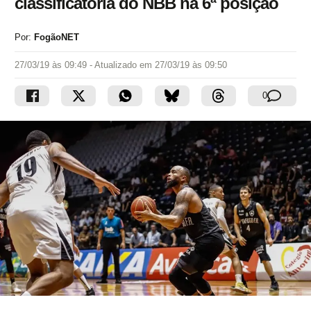
classificatória do NBB na 6ª posição
Por:
FogãoNET
27/03/19 às 09:49
- Atualizado em
27/03/19 às 09:50
0