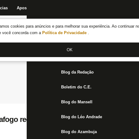
cias
Apostas
Fórum
Blog da Redação
Boletim do C.E.
Fechar menu principal
amos cookies para anúncios e para melhorar sua experiência. Ao continuar n
Notícias do Botafogo
te você concorda com a
Política de Privacidade
.
Fórum
OK
Jogos
Blog da Redação
Boletim do C.E.
Blog do Mansell
Blog do Léo Andrade
afogo recebe o Rio Claro neste domingo. I
Blog do Azambuja