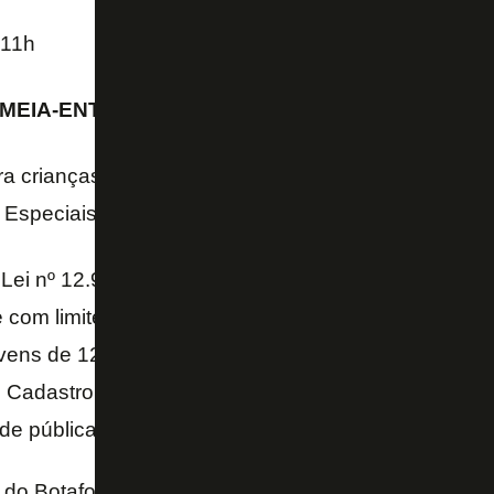
 11h
 MEIA-ENTRADA
ra crianças (menores de 12 anos), idosos (acima de
Especiais.
Lei nº 12.933, de 26 de dezembro de 2013, e Lei nº
e com limite de 40% da carga de ingressos, a meia-en
vens de 12 a 21 anos, adultos de 60 a 64 anos, jov
no Cadastro Único para Programas Sociais do Govern
ede pública municipal de ensino e acompanhantes d
al do Botafogo