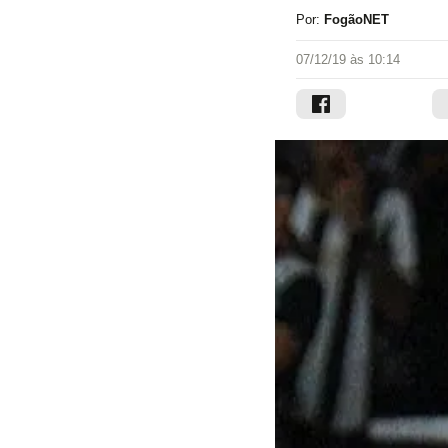
Por:
FogãoNET
07/12/19 às 10:14