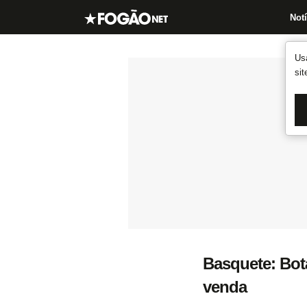
Notí
Us
si
Basquete: Bot
venda