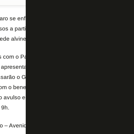
laro se enfrentam neste domingo, às 10h, em Genera
s a partir de R$ 10, a venda começa nesta sexta-fe
ede alvinegra.
s com o Pacote NBB 2019/20 acessarão o Ginásio 
 apresentação de carteirinha e documento com foto.
ssarão o Ginásio com a sua carteira de identificação
com o benefício da entrada com 100% de desconto. 
so avulso entrará pela rampa externa, próxima a Loja 
 9h.
o – Avenida Venceslau Brás, 72 – Botafogo