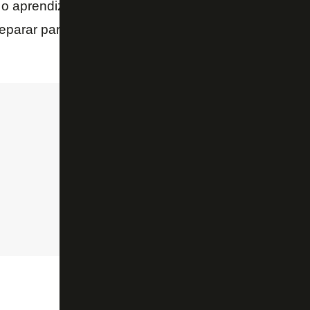
 o aprendizado, nem sempre tudo vai funcionar perf
parar para manter o equilíbrio diante dessas situaç