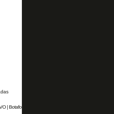
adas
VO | Botafogo enfrenta o Fluminense pela segunda etapa