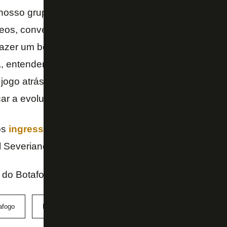
nosso grupo está lá em cima. Tivemos duas derrotas
eos, conversamos, estamos corrigindo as falhas nos
fazer um bom jogo ao lado da nossa torcida. Mais u
a, entender a importância dos jogos e entrar em qu
jogo atrás do outro, sem muito tempo para comemor
r a evolução.
os
ingressos começam a ser vendidos na segunda
l Severiano.
al do Botafogo
afogo
ESPN Brasil
NBB
São José