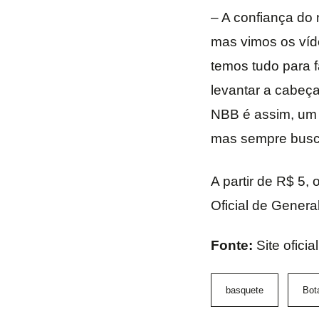
– A confiança do 
mas vimos os víd
temos tudo para 
levantar a cabeç
NBB é assim, um 
mas sempre busca
A partir de R$ 5, 
Oficial de Genera
Fonte:
Site ofici
basquete
Bot