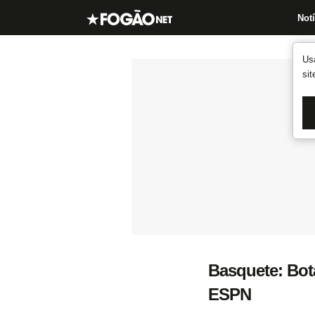
Notí
Us
si
Basquete: Bot
ESPN