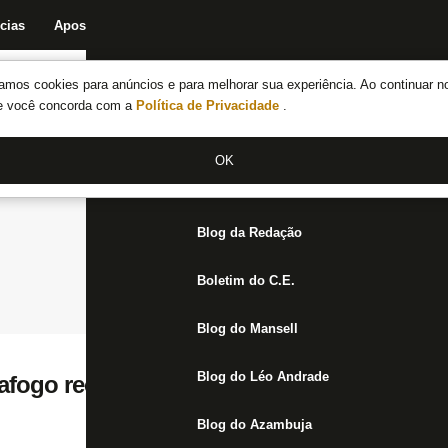
cias
Apostas
Fórum
Blog da Redação
Boletim do C.E.
Fechar menu principal
amos cookies para anúncios e para melhorar sua experiência. Ao continuar n
Notícias do Botafogo
te você concorda com a
Política de Privacidade
.
Fórum
OK
Jogos
Blog da Redação
Boletim do C.E.
Blog do Mansell
Blog do Léo Andrade
afogo recebe o São José nesta terça-feira
Blog do Azambuja