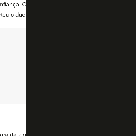
nfiança. Cauê falou sobre o momento da equipe, ava
etou o duelo da próxima terça.
fora de jogos como aqueles, mas o time foi bem, fique