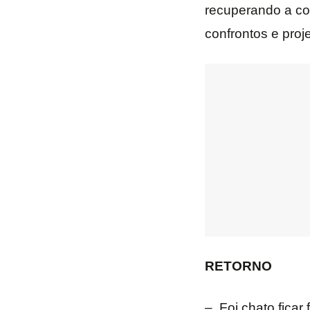
recuperando a co
confrontos e proj
RETORNO
– Foi chato ficar 