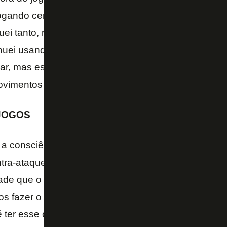
gando certo, entrosado. Voltei contra o Corinthian
uei tanto, mas o time manteve o ritmo e conquistou ou
nuei usando a proteção nos jogos fora de casa, me 
ar, mas estou treinando sem ela. Aos poucos, vou 
ovimentos que sou acostumado a fazer.
 JOGOS
a consciência de que poderia fazer mais. Nossas ca
ntra-ataques, somos um time rápido. Brasília e Cear
ade que o Jamaal imprime e nós começamos a caden
os fazer o sistema funcionar, mas não aconteceu e
 ter esse controle da bola e a procura dos melhore