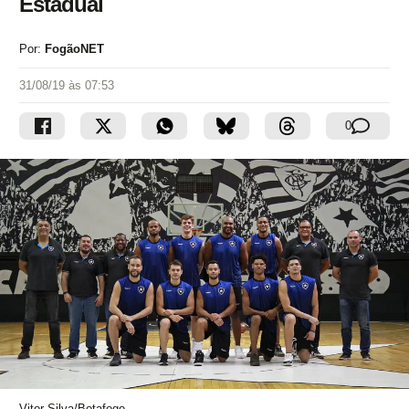
Estadual
Por:
FogãoNET
31/08/19 às 07:53
0
Vitor Silva/Botafogo