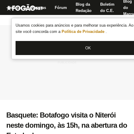
Blog
Blog da
Boletim
Notícias
Apostas
Fórum
do
Redação
do C.E.
Manse
Usamos cookies para anúncios e para melhorar sua experiência. Ao 
site você concorda com a
Política de Privacidade
.
OK
Basquete: Botafogo visita o Niterói
neste domingo, às 15h, na abertura do