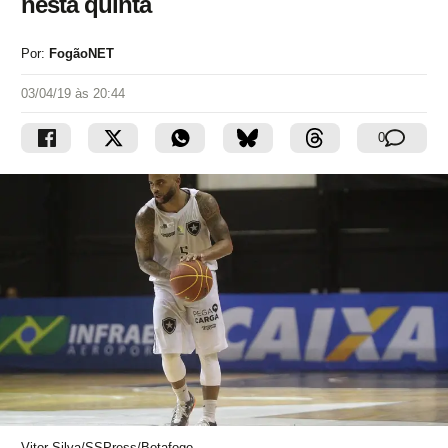
nesta quinta
Por:
FogãoNET
03/04/19 às 20:44
0
Vitor Silva/SSPress/Botafogo