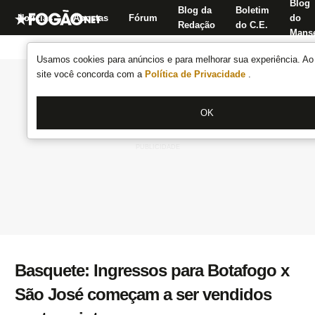
Blog
Blog da
Boletim
Notícias
Apostas
Fórum
do
Redação
do C.E.
Manse
Usamos cookies para anúncios e para melhorar sua experiência. Ao 
site você concorda com a
Política de Privacidade
.
OK
Basquete: Ingressos para Botafogo x
São José começam a ser vendidos