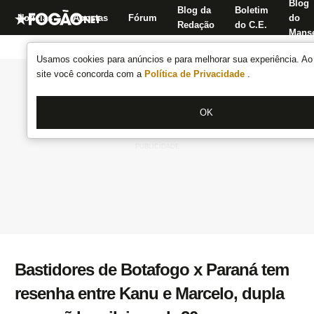
Blog
Blog da
Boletim
Notícias
Apostas
Fórum
do
Redação
do C.E.
Manse
Usamos cookies para anúncios e para melhorar sua experiência. Ao 
site você concorda com a
Política de Privacidade
.
OK
Bastidores de Botafogo x Paraná tem
resenha entre Kanu e Marcelo, dupla