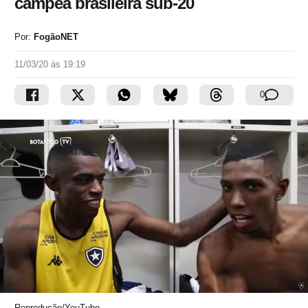
campeã brasileira sub-20
Por:
FogãoNET
11/03/20 às 19:19
0
Reprodução/YouTube