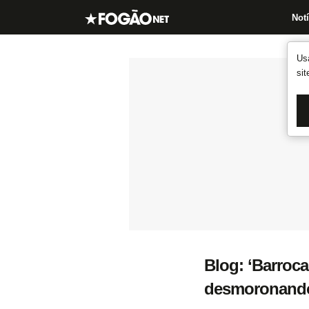
Notí
Us
si
Blog: ‘Barroca
desmoronand