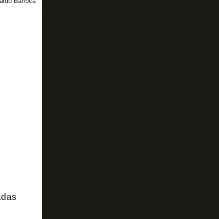
ardo Barroca
adas