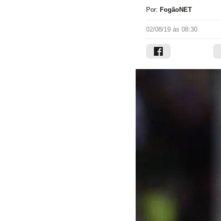
Por:
FogãoNET
02/08/19 às 08:30