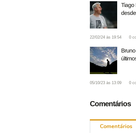
Tiago 
desde
22/02/24 às 19:54
0
c
Bruno 
último
05/10/23 às 13:09
0
c
Comentários