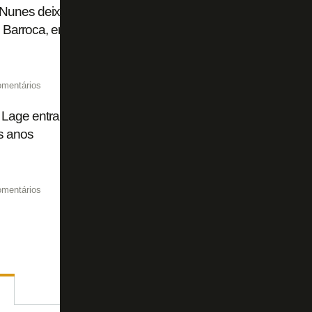
Nunes deixa Botafogo com pior aproveitamento de um técn
 Barroca, empatado com Bruno Lage
omentários
Lage entra em lista dos técnicos que saíram mais rápido 
s anos
omentários