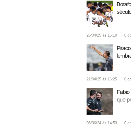
Botafo
século
26/04/25 às 15:10
0
c
Pitaco
lembra
21/04/25 às 16:25
0
c
Fabio 
que pr
08/06/24 às 14:53
0
c