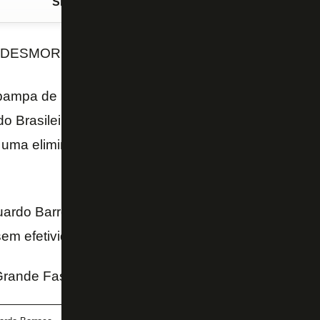
Siga o FogãoNET
no Google Discover
 DESMORONANDO
ampa de modernidade e um novo futebol. Chegou a
o Brasileiro. Mas, agora, já coleciona seis derrotas
e uma eliminação sem ter feito sequer um golzinho con
uardo Barroca parece ter ideias promissoras, mas q
sem efetividade. Parece que a arte está desmoronan
rande Fase - Edilson Silva - O Dia Online