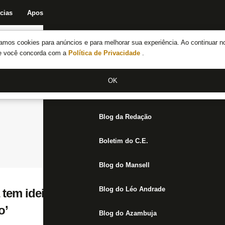
cias
Apostas
Fórum
Blog da Redação
Boletim do C.E.
Fechar menu principal
amos cookies para anúncios e para melhorar sua experiência. Ao continuar n
Notícias do Botafogo
te você concorda com a
Política de Privacidade
.
Fórum
OK
Jogos
Blog da Redação
Boletim do C.E.
Blog do Mansell
Blog do Léo Andrade
 tem ideias promissoras, mas parece que ar
o’
Blog do Azambuja