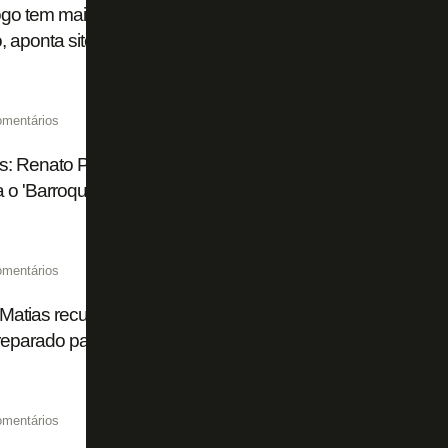
go tem mais derrotas até abril do que em 2014, ano em q
, aponta site
omentários
s: Renato Paiva no Botafogo repete os tempos de Bahia; el
 o 'Barroquismo'
omentários
Matias recusou propostas para sair do Botafogo, revela Ba
eparado para assumir qualquer clube do Brasil'
omentários