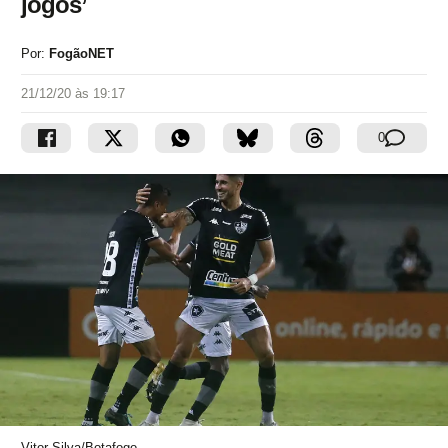
jogos’
Por:
FogãoNET
21/12/20 às 19:17
0
Vitor Silva/Botafogo