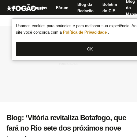
Blog
Blog da
Boletim
Notícias
Apostas
Fórum
do
Redação
do C.E.
Manse
Usamos cookies para anúncios e para melhorar sua experiência. Ao 
site você concorda com a
Política de Privacidade
.
OK
Blog: ‘Vitória revitaliza Botafogo, que
fará no Rio sete dos próximos nove