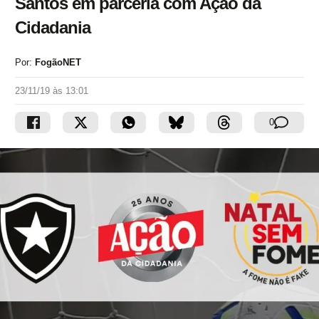
Santos em parceria com Ação da
Cidadania
Por:
FogãoNET
23/11/19 às 13:01
0