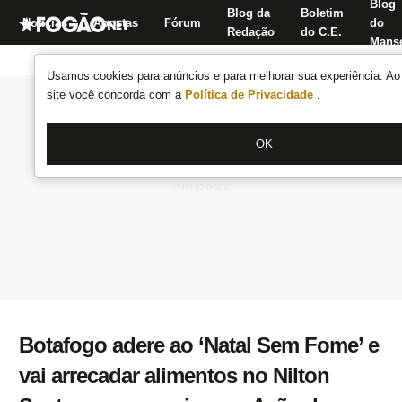
Blog
Blog da
Boletim
Notícias
Apostas
Fórum
do
Redação
do C.E.
Manse
Usamos cookies para anúncios e para melhorar sua experiência. Ao 
site você concorda com a
Política de Privacidade
.
OK
Botafogo adere ao ‘Natal Sem Fome’ e
vai arrecadar alimentos no Nilton