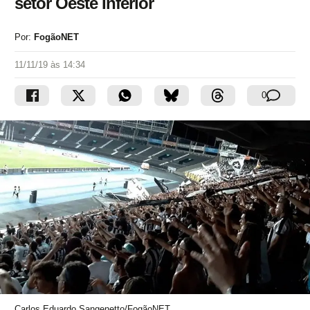
setor Oeste Inferior
Por:
FogãoNET
11/11/19 às 14:34
0
Carlos Eduardo Sangenetto/FogãoNET