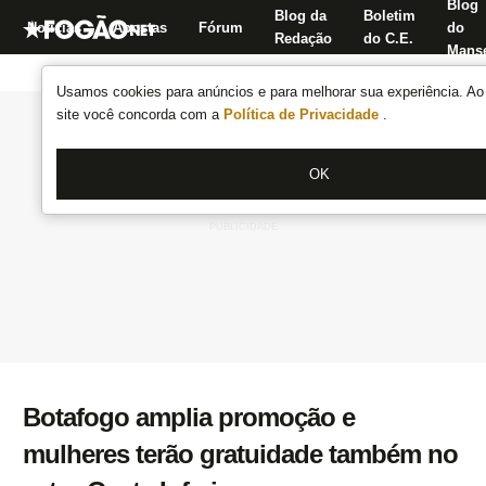
Blog
Blog da
Boletim
Notícias
Apostas
Fórum
do
Redação
do C.E.
Manse
Usamos cookies para anúncios e para melhorar sua experiência. Ao 
site você concorda com a
Política de Privacidade
.
OK
Botafogo amplia promoção e
mulheres terão gratuidade também no