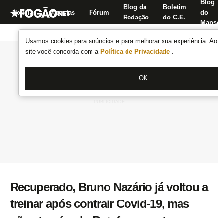
Blog
Blog da
Boletim
Notícias
Apostas
Fórum
do
Redação
do C.E.
Manse
Usamos cookies para anúncios e para melhorar sua experiência. Ao 
site você concorda com a
Política de Privacidade
.
OK
Recuperado, Bruno Nazário já voltou a
treinar após contrair Covid-19, mas