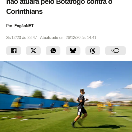
não atuará pelo Botafogo contra o
Corinthians
Por:
FogãoNET
25/12/20 às 23:47
- Atualizado em
26/12/20 às 14:41
0