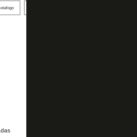
otafogo
Copa Sul-Americana
Gabriel
adas