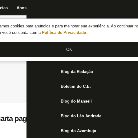
cias
Apostas
Fórum
Blog da Redação
Boletim do C.E.
Fechar menu principal
amos cookies para anúncios e para melhorar sua experiência. Ao continuar n
Notícias do Botafogo
te você concorda com a
Política de Privacidade
.
Fórum
OK
Jogos
Blog da Redação
Boletim do C.E.
Blog do Mansell
Blog do Léo Andrade
rta pagar multa para ter Gabriel contra o 
Blog do Azambuja