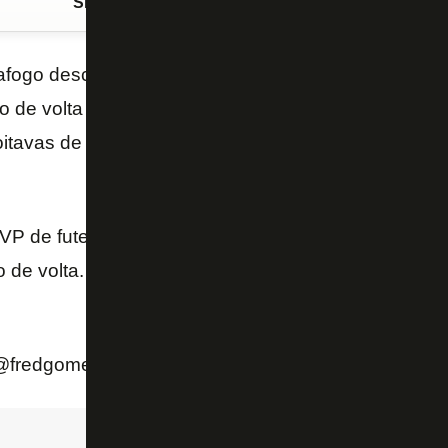
Siga o FogãoNET
no Google Discover
tafogo descartou pagar a multa para poder ter o zagu
o de volta contra o Atlético-MG, quarta-feira que ve
oitavas de final da Copa Sul-Americana. O valor est
VP de futebol, Gustavo Noronha, e ele descartou pa
go de volta. A multa é considerada alta. Avaliada em 
@fredgomes1985)
July 25, 2019