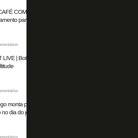
CAFÉ COM FOGÃONET | Alex Telles fala sobre renovação
amento para altitude
omentários
LIVE | Botafogo encaminha saída de Tucu Correa; clube p
ltitude
omentários
go monta planejamento para altitude na Copa Sul-Americ
no dia do jogo
omentários