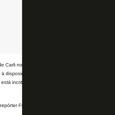
e Carli no jogo de ida, o Botafogo só tem Marcelo 
o à disposição para a partida no Independência. Out
está incrito na competição. Já Helerson foi empresta
o repórter Fred Gomes, do Globoesporte.com