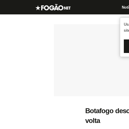
Notí
Us
si
Botafogo desca
volta