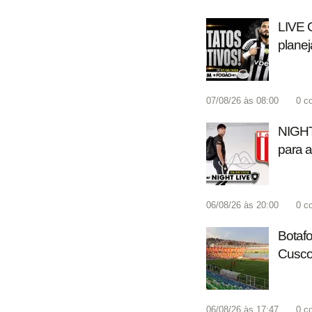
LIVE 
planej
07/08/26 às 08:00
0
c
NIGHT 
para a
06/08/26 às 20:00
0
c
Botafo
Cusco 
06/08/26 às 17:47
0
c