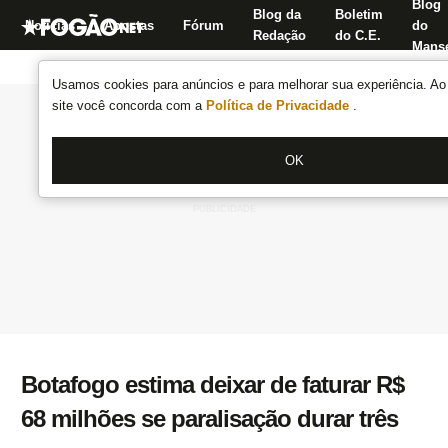
Blog
Blog da
Boletim
Notícias
Apostas
Fórum
do
Redação
do C.E.
Manse
Usamos cookies para anúncios e para melhorar sua experiência. Ao 
site você concorda com a
Política de Privacidade
.
OK
Botafogo estima deixar de faturar R$
68 milhões se paralisação durar três