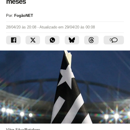
meses
Por:
FogãoNET
28/04/20 às 20:08
- Atualizado em
29/04/20 às 00:08
0
Vítor Silva/Botafogo