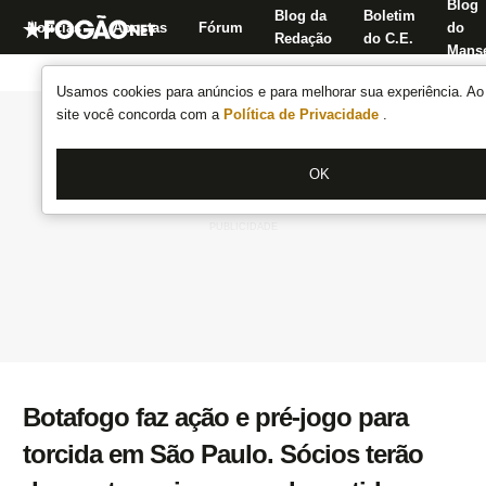
Blog
Blog da
Boletim
Notícias
Apostas
Fórum
do
Redação
do C.E.
Manse
Usamos cookies para anúncios e para melhorar sua experiência. Ao 
site você concorda com a
Política de Privacidade
.
OK
Botafogo faz ação e pré-jogo para
torcida em São Paulo. Sócios terão