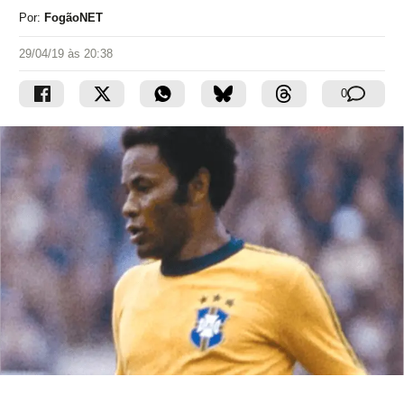
Por:
FogãoNET
29/04/19 às 20:38
0