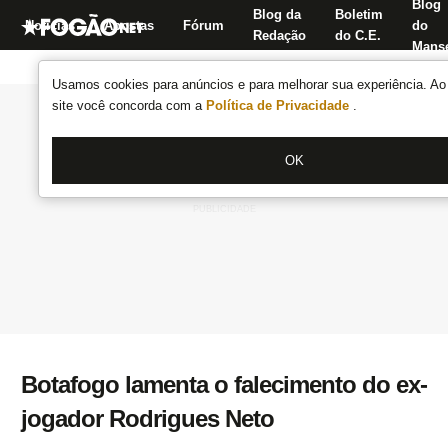
Blog
Blog da
Boletim
Notícias
Apostas
Fórum
do
Redação
do C.E.
Manse
Usamos cookies para anúncios e para melhorar sua experiência. Ao 
site você concorda com a
Política de Privacidade
.
OK
Botafogo lamenta o falecimento do ex-
jogador Rodrigues Neto