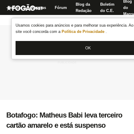
Blog
Blog da
Boletim
Notícias
Apostas
Fórum
do
Redação
do C.E.
Manse
Usamos cookies para anúncios e para melhorar sua experiência. Ao 
site você concorda com a
Política de Privacidade
.
OK
Botafogo: Matheus Babi leva terceiro
cartão amarelo e está suspenso