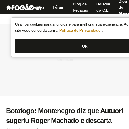
Blog
Blog da
Boletim
Notícias
Apostas
Fórum
do
Redação
do C.E.
Manse
Usamos cookies para anúncios e para melhorar sua experiência. Ao 
site você concorda com a
Política de Privacidade
.
OK
Botafogo: Montenegro diz que Autuori
sugeriu Roger Machado e descarta