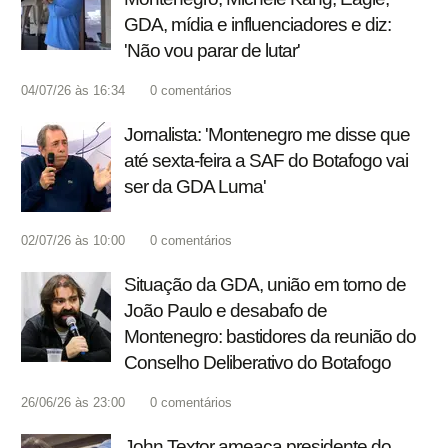
GDA, mídia e influenciadores e diz:
'Não vou parar de lutar'
04/07/26 às 16:34
0
comentários
Jornalista: 'Montenegro me disse que
até sexta-feira a SAF do Botafogo vai
ser da GDA Luma'
02/07/26 às 10:00
0
comentários
Situação da GDA, união em torno de
João Paulo e desabafo de
Montenegro: bastidores da reunião do
Conselho Deliberativo do Botafogo
26/06/26 às 23:00
0
comentários
John Textor ameaça presidente do