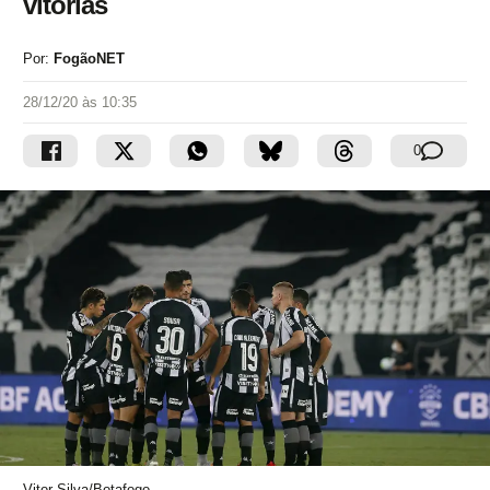
vitórias
Por:
FogãoNET
28/12/20 às 10:35
0
Vitor Silva/Botafogo