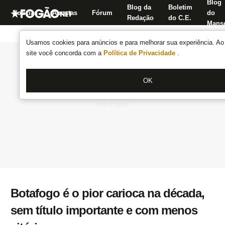
Blog
Blog da
Boletim
Notícias
Apostas
Fórum
do
Redação
do C.E.
Manse
Usamos cookies para anúncios e para melhorar sua experiência. Ao 
site você concorda com a
Política de Privacidade
.
OK
Botafogo é o pior carioca na década,
sem título importante e com menos