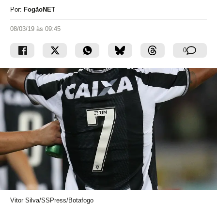
Por:
FogãoNET
08/03/19 às 09:45
0
Vitor Silva/SSPress/Botafogo