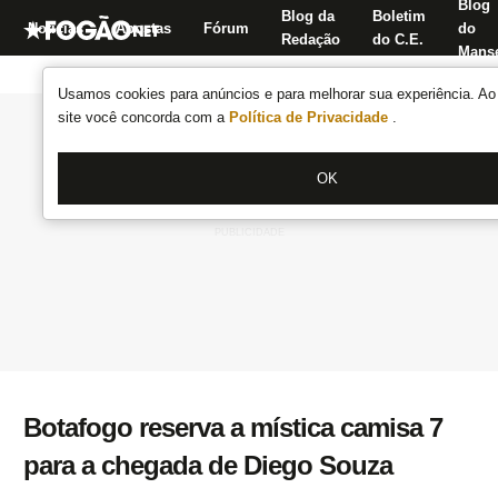
Blog
Blog da
Boletim
Notícias
Apostas
Fórum
do
Redação
do C.E.
Manse
Usamos cookies para anúncios e para melhorar sua experiência. Ao 
site você concorda com a
Política de Privacidade
.
OK
Botafogo reserva a mística camisa 7
para a chegada de Diego Souza