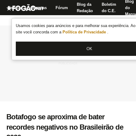
Blog
Blog da
Boletim
Notícias
Apostas
Fórum
do
Redação
do C.E.
Manse
Usamos cookies para anúncios e para melhorar sua experiência. Ao 
site você concorda com a
Política de Privacidade
.
OK
Botafogo se aproxima de bater
recordes negativos no Brasileirão de