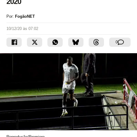
2020
Por:
FogãoNET
10/12/20 às 07:02
0
Reprodução/Premiere