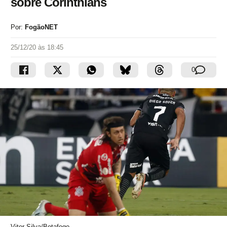
sobre Corinthians
Por:
FogãoNET
25/12/20 às 18:45
0
Vitor Silva/Botafogo