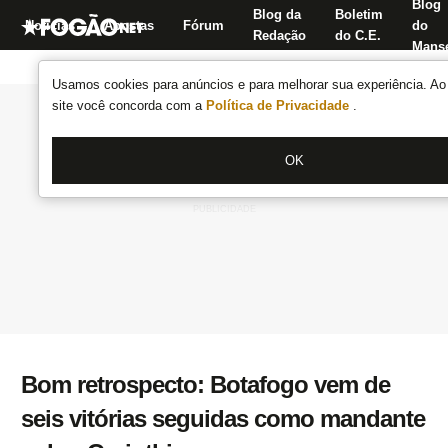
Blog
Blog da
Boletim
Notícias
Apostas
Fórum
do
Redação
do C.E.
Manse
Usamos cookies para anúncios e para melhorar sua experiência. Ao 
site você concorda com a
Política de Privacidade
.
OK
Bom retrospecto: Botafogo vem de
seis vitórias seguidas como mandante