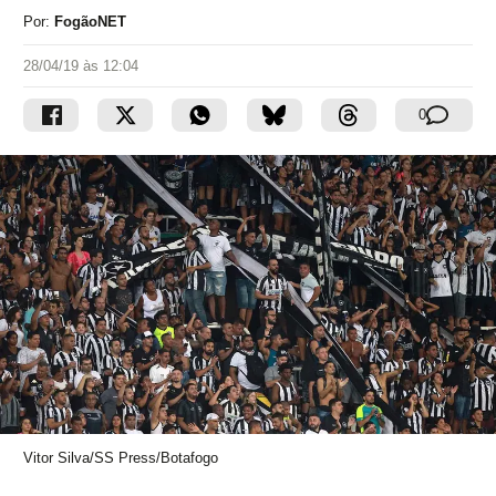
Por:
FogãoNET
28/04/19 às 12:04
0
Vitor Silva/SS Press/Botafogo