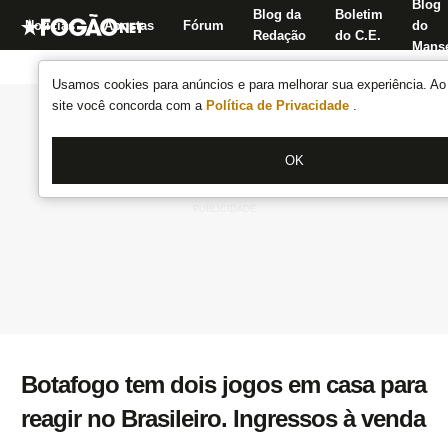
Blog
Blog da
Boletim
Notícias
Apostas
Fórum
do
Redação
do C.E.
Manse
Usamos cookies para anúncios e para melhorar sua experiência. Ao 
site você concorda com a
Política de Privacidade
.
OK
Botafogo tem dois jogos em casa para
reagir no Brasileiro. Ingressos à venda