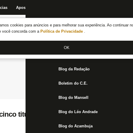
cias
Apostas
Fórum
Blog da Redação
Boletim do C.E.
Fechar menu principal
amos cookies para anúncios e para melhorar sua experiência. Ao continuar n
Notícias do Botafogo
te você concorda com a
Política de Privacidade
.
Fórum
OK
Jogos
Blog da Redação
Boletim do C.E.
Blog do Mansell
Blog do Léo Andrade
cinco titulares pendurados no duelo contr
Blog do Azambuja