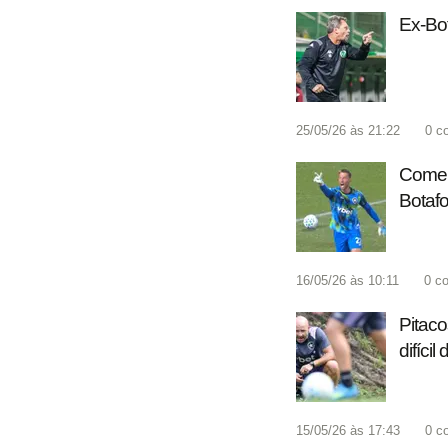
Ex-Bo
25/05/26 às 21:22
0
c
Coment
Botafo
16/05/26 às 10:11
0
co
Pitaco
difícil
15/05/26 às 17:43
0
c