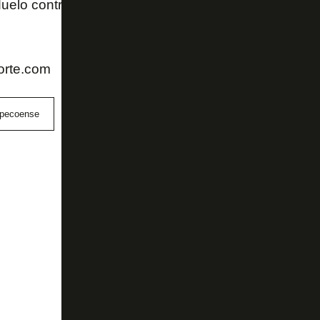
uelo contra o Internacional, domingo, às 17h, no Est
orte.com
pecoense