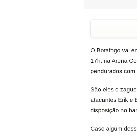
O Botafogo vai en
17h, na Arena Con
pendurados com d
São eles o zaguei
atacantes Erik e 
disposição no ba
Caso algum desse