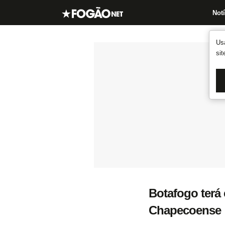
Notí
Us
si
Botafogo terá 
Chapecoense