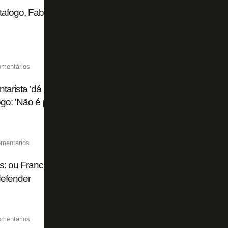
tafogo, Fabio Matias é demitido pela Chapecoense
omentários
arista 'dá bronca' em Neto e vê 'bola defensável' em gol s
go: 'Não é possível'
mentários
s: ou Franclim Carvalho rompe com o Botafogo Way ou tem
 defender
omentários