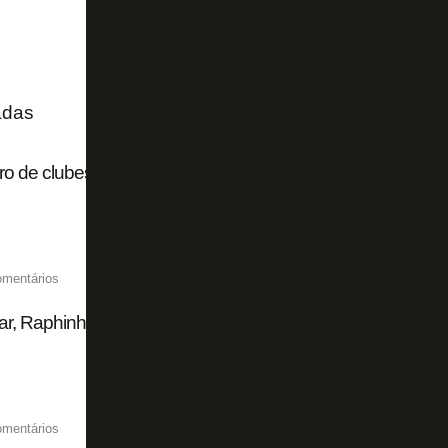
adas
 de clubes em recuperação judicial no Brasil chega a 37; v
omentários
r, Raphinha… Botafogo e os culpados das lesões na Seleç
omentários