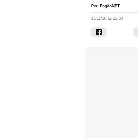
Por:
FogãoNET
15/11/18 às 12:30