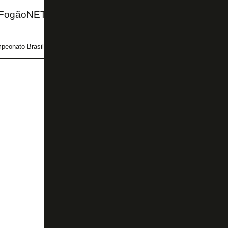
 FogãoNET
peonato Brasileiro
Internacional