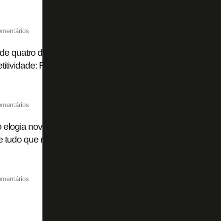
omentários
de quatro dias, título brasileiro 'impossível', ambição na S
itividade: Franclim abre o jogo no Botafogo
omentários
o elogia nova gestão: 'Sabemos um pouco do plano do Botaf
 tudo que nos falam está acontecendo'
omentários