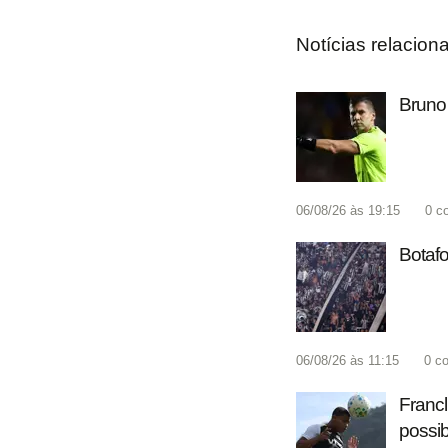
Notícias relacion
Bruno 
06/08/26 às 19:15
0
c
Botafo
06/08/26 às 11:15
0
co
Francl
possib