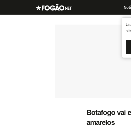
Notí
Us
si
Botafogo vai e
amarelos