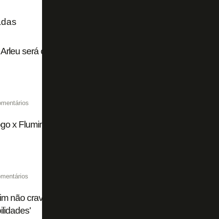
adas
Arleu será o árbitro de Botafogo x Fluminense pelo Campe
omentários
go x Fluminense chega a 15 mil ingressos vendidos de fo
mentários
im não crava substituto de Huguinho em Botafogo x Flum
ilidades'