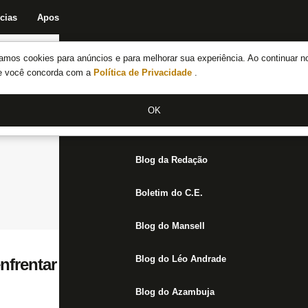
cias
Apostas
Fórum
Blog da Redação
Boletim do C.E.
Fechar menu principal
amos cookies para anúncios e para melhorar sua experiência. Ao continuar n
Notícias do Botafogo
te você concorda com a
Política de Privacidade
.
Fórum
OK
Jogos
Blog da Redação
Boletim do C.E.
Blog do Mansell
Blog do Léo Andrade
nfrentar o Inter com seis titulares pendur
Blog do Azambuja