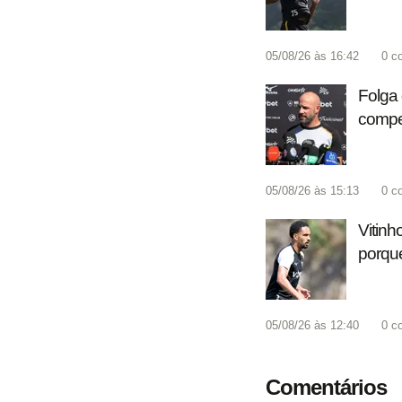
05/08/26 às 16:42
0
c
Folga 
compet
05/08/26 às 15:13
0
c
Vitinh
porque
05/08/26 às 12:40
0
c
Comentários