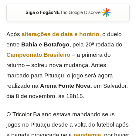
Siga o FogãoNET
no Google Discover
Após
alterações de data e horário
, o duelo
entre
Bahia
e
Botafogo
, pela 20ª rodada do
Campeonato Brasileiro
– a primeira do
returno – sofreu nova mudança. Antes
marcado para Pituaçu, o jogo será agora
realizado na
Arena Fonte Nova
, em Salvador,
dia 8 de novembro, às 18h15.
O Tricolor Baiano estava mandando seus
jogos no Pituaçu desde a volta do futebol após
a parada provocada pela
pandemia
, por haver