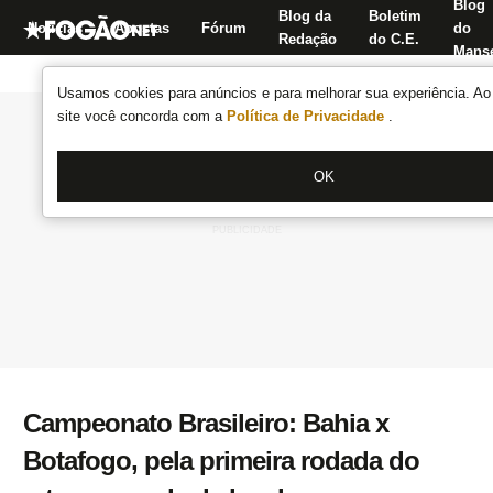
Blog
Blog da
Boletim
Notícias
Apostas
Fórum
do
Redação
do C.E.
Manse
Usamos cookies para anúncios e para melhorar sua experiência. Ao 
site você concorda com a
Política de Privacidade
.
OK
Campeonato Brasileiro: Bahia x
Botafogo, pela primeira rodada do