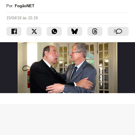
Por:
FogãoNET
15/04/19 às 15:19
0