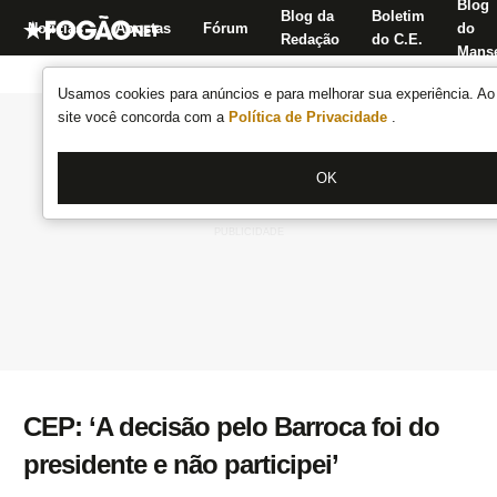
Blog
Blog da
Boletim
Notícias
Apostas
Fórum
do
Redação
do C.E.
Manse
Usamos cookies para anúncios e para melhorar sua experiência. Ao 
site você concorda com a
Política de Privacidade
.
OK
CEP: ‘A decisão pelo Barroca foi do
presidente e não participei’