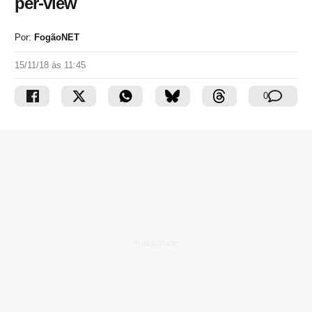
per-view
Por:
FogãoNET
15/11/18 às 11:45
0