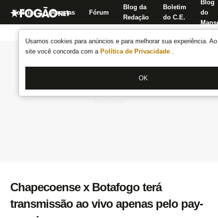
Blog
Blog da
Boletim
Notícias
Apostas
Fórum
do
Redação
do C.E.
Manse
Usamos cookies para anúncios e para melhorar sua experiência. Ao 
site você concorda com a
Política de Privacidade
.
OK
Chapecoense x Botafogo terá
transmissão ao vivo apenas pelo pay-