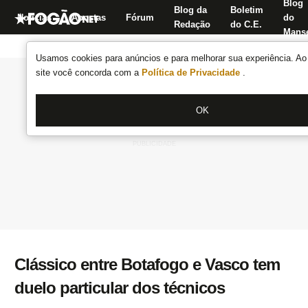
Blog
Blog da
Boletim
Notícias
Apostas
Fórum
do
Redação
do C.E.
Manse
Usamos cookies para anúncios e para melhorar sua experiência. Ao 
site você concorda com a
Política de Privacidade
.
OK
Clássico entre Botafogo e Vasco tem
duelo particular dos técnicos