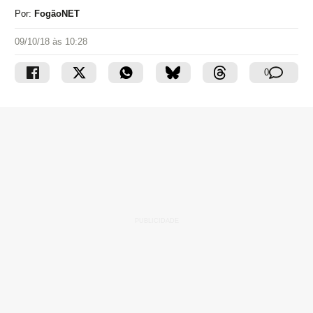
Por:
FogãoNET
09/10/18 às 10:28
0