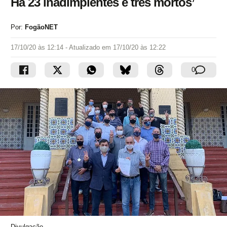
Há 23 inadimplentes e três mortos’
Por:
FogãoNET
17/10/20 às 12:14
- Atualizado em
17/10/20 às 12:22
0
Divulgação