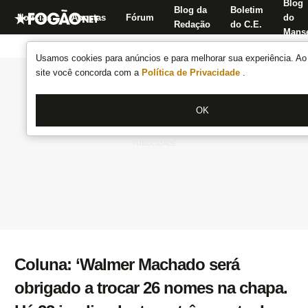
Blog
Blog da
Boletim
Notícias
Apostas
Fórum
do
Redação
do C.E.
Manse
Usamos cookies para anúncios e para melhorar sua experiência. Ao 
site você concorda com a
Política de Privacidade
.
OK
Coluna: ‘Walmer Machado será
obrigado a trocar 26 nomes na chapa.