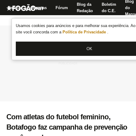
Blog
Blog da
Boletim
Notícias
Apostas
Fórum
do
Redação
do C.E.
Manse
Usamos cookies para anúncios e para melhorar sua experiência. Ao 
site você concorda com a
Política de Privacidade
.
OK
Com atletas do futebol feminino,
Botafogo faz campanha de prevenção