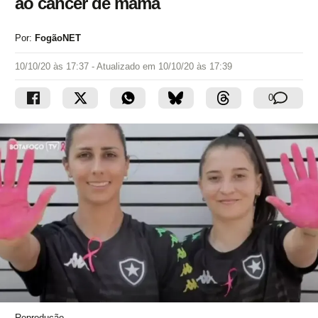
ao câncer de mama
Por:
FogãoNET
10/10/20 às 17:37
- Atualizado em
10/10/20 às 17:39
0
Reprodução