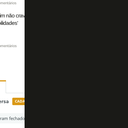
mentários
im não crava substituto de Huguinho em Botafogo x Flum
ilidades'
omentários