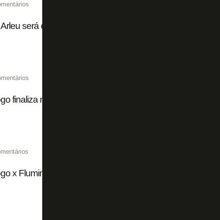
omentários
Arleu será o árbitro de Botafogo x Fluminense pelo Campe
omentários
go finaliza negociação e assina contrato com Ferraresi at
mentários
go x Fluminense chega a 15 mil ingressos vendidos de fo