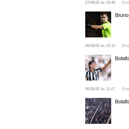
07/08/26 às 19:48
0
c
Bruno 
06/08/26 às 19:15
0
c
Botafo
06/08/26 às 11:47
0
co
Botafo