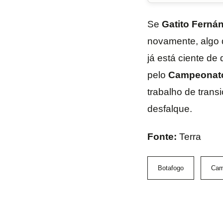
Se
Gatito
Ferná
novamente, algo q
já está ciente de
pelo
Campeonat
trabalho de trans
desfalque.
Fonte:
Terra
Botafogo
Cam