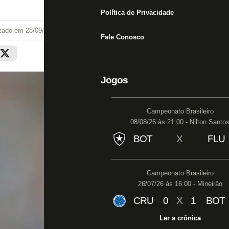
Política de Privacidade
izado em
28/09/18 às 17:33
Fale Conosco
Jogos
Campeonato Brasileiro
08/08/26 às 21:00 - Nilton Santo
BOT
X
FLU
Campeonato Brasileiro
26/07/26 às 16:00 - Mineirão
CRU
0
X
1
BOT
Ler a crônica