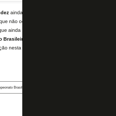
ndez
ainda não sabe se poderá defender à meta do
ue não ocorre desde o dia 23 de abril, contra o
Spo
 que ainda não poderá ser escalado para o jogo cont
o
Brasileiro
. Com uma lesão na panturrilha, o chilen
ição nesta sexta-feira, irá para a segunda partida c
peonato Brasileiro
Leo Valencia
São Paulo