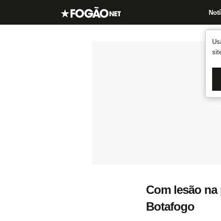
Notí
Us
si
Com lesão na 
Botafogo