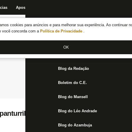
cias
Apostas
Fórum
Blog da Redação
Boletim do C.E.
Fechar menu principal
amos cookies para anúncios e para melhorar sua experiência. Ao continuar n
Notícias do Botafogo
te você concorda com a
Política de Privacidade
.
Fórum
OK
Jogos
Blog da Redação
Boletim do C.E.
Blog do Mansell
Blog do Léo Andrade
panturrilha, Leo Valencia segue como des
Blog do Azambuja