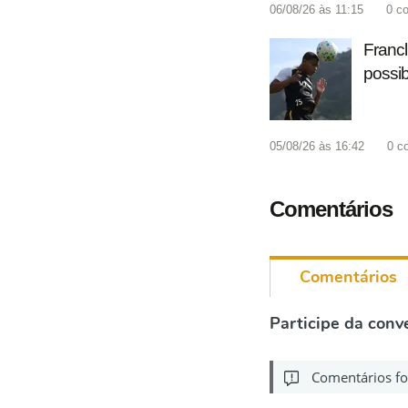
06/08/26 às 11:15
0
co
Francl
possib
05/08/26 às 16:42
0
c
Comentários