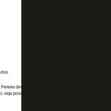
adas
 Pereira deve estrear pelo Botafogo contra o Fluminense,
o; veja provável escalação