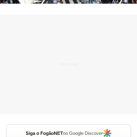
Siga o FogãoNET
no Google Discover