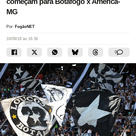
começam para Botafogo x América-
MG
Por:
FogãoNET
10/09/18 às 16:36
0