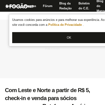
Blog
Blog da
Boletim
Notícias
Apostas
Fórum
do
Redação
do C.E.
Manse
Usamos cookies para anúncios e para melhorar sua experiência. Ao 
site você concorda com a
Política de Privacidade
.
OK
Com Leste e Norte a partir de R$ 5,
check-in e venda para sócios