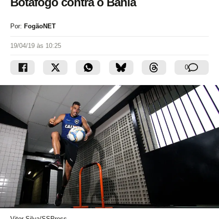
Botafogo contra o Bahia
Por:
FogãoNET
19/04/19 às 10:25
0
Vitor Silva/SSPress