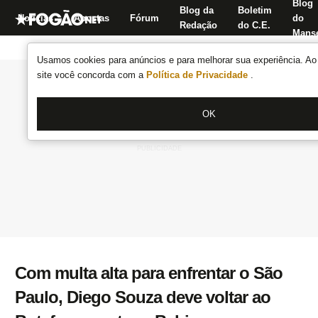
Blog
Blog da
Boletim
Notícias
Apostas
Fórum
do
Redação
do C.E.
Manse
Usamos cookies para anúncios e para melhorar sua experiência. Ao 
site você concorda com a
Política de Privacidade
.
OK
Com multa alta para enfrentar o São
Paulo, Diego Souza deve voltar ao