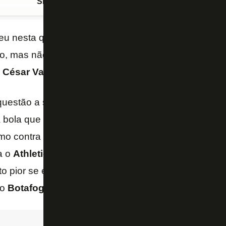
Siga o FogãoNET
no Google Discover
u nesta quarta-feira por 3 a 1 para o
Grêmio
, teve
, mas não criou perigo para o adversário. Para o c
 César Vasconcellos
, o time mostrou problemas a 
questão a ser tratada e solucionada, não é de hoje.
a bola que vem pelo alto e também jogadas pelo la
mo contra o
Corinthians
, que é jogada pela direita
a o
Athletico
e
Sport
veio pelo alto. Essa derrota d
to pior se ele tivesse perdido para o
Sport
, que é u
 o
Botafogo
briga – ponderou.