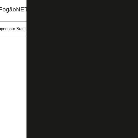
FogãoNET e SporTV
peonato Brasileiro
Grêmio