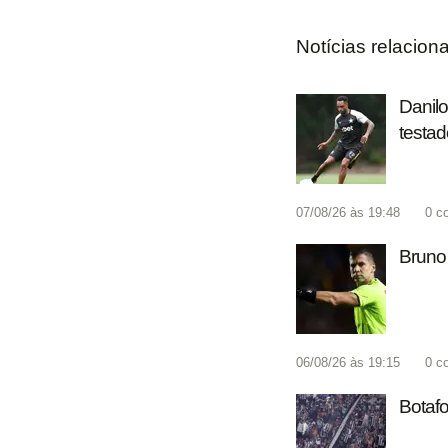
Notícias relacion
Danilo
testad
07/08/26 às 19:48
0
c
Bruno 
06/08/26 às 19:15
0
c
Botafo