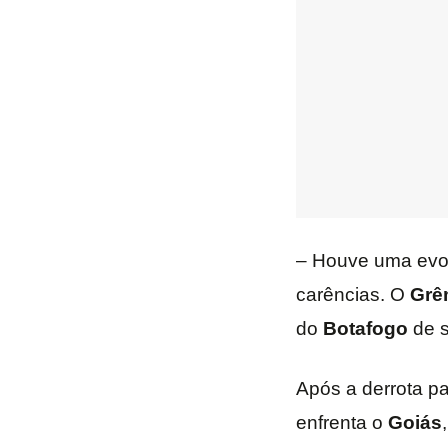
– Houve uma evol
carências. O
Grê
do
Botafogo
de s
Após a derrota p
enfrenta o
Goiás