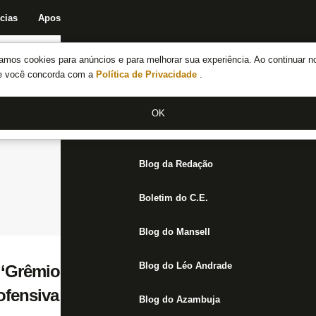
cias
Apostas
Fórum
Blog da Redação
Boletim do C.E.
Fechar menu principal
amos cookies para anúncios e para melhorar sua experiência. Ao continuar n
Notícias do Botafogo
te você concorda com a
Política de Privacidade
.
Fórum
OK
Jogos
Blog da Redação
Boletim do C.E.
Blog do Mansell
Blog do Léo Andrade
 ‘Grêmio amarrou o jogo, mas ficou eviden
ofensiva do Botafogo’
Blog do Azambuja