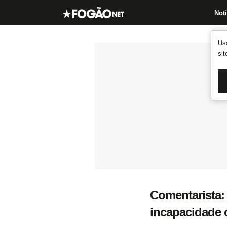
Notí
Us
si
Comentarista:
incapacidade 