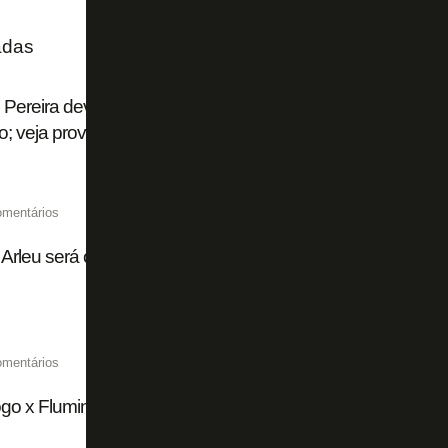
adas
 Pereira deve estrear pelo Botafogo contra o Fluminense,
o; veja provável escalação
omentários
Arleu será o árbitro de Botafogo x Fluminense pelo Campe
omentários
go x Fluminense chega a 15 mil ingressos vendidos de fo