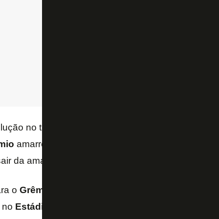
ução no time após a saída do
Paulo Autuori
, mas 
mio
amarrou bem o jogo, mas ficou evidente a incap
air da amarração – afirmou
PC Vasconcellos
no “T
ara o
Grêmio
, o
Botafogo
volta a campo segunda-fe
, no
Estádio Nilton Santos
.