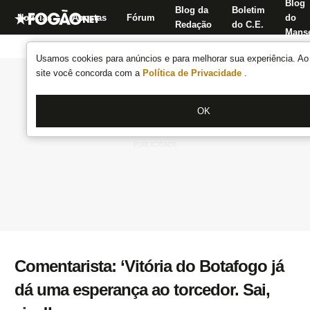
Blog
Blog da
Boletim
Notícias
Apostas
Fórum
do
Redação
do C.E.
Manse
Usamos cookies para anúncios e para melhorar sua experiência. Ao 
site você concorda com a
Política de Privacidade
.
OK
Comentarista: ‘Vitória do Botafogo já
dá uma esperança ao torcedor. Sai,