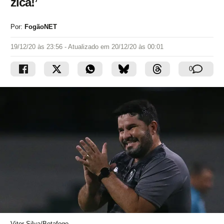
zica!’
Por:
FogãoNET
19/12/20 às 23:56
- Atualizado em
20/12/20 às 00:01
0
Vitor Silva/Botafogo