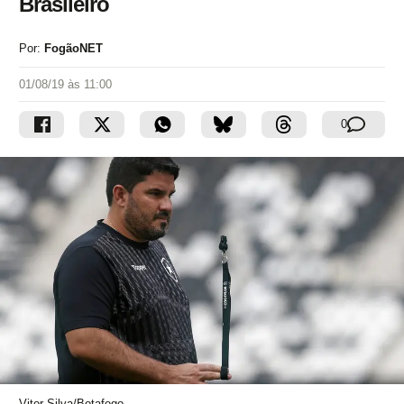
Brasileiro
Por:
FogãoNET
01/08/19 às 11:00
0
Vitor Silva/Botafogo