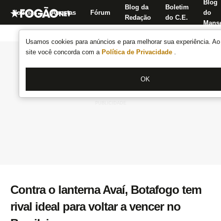
Blog
Blog da
Boletim
Notícias
Apostas
Fórum
do
Redação
do C.E.
Manse
Usamos cookies para anúncios e para melhorar sua experiência. Ao 
site você concorda com a
Política de Privacidade
.
OK
Contra o lanterna Avaí, Botafogo tem
rival ideal para voltar a vencer no