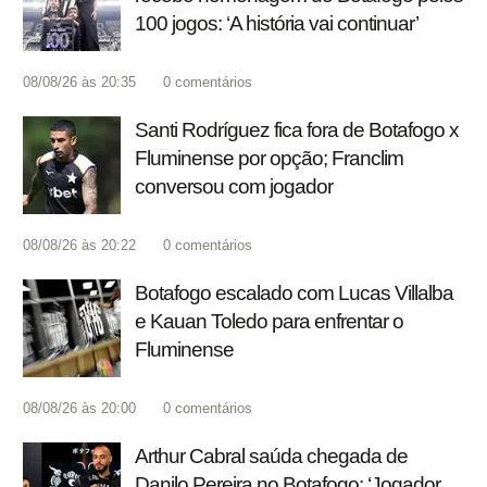
100 jogos: ‘A história vai continuar’
08/08/26 às 20:35
0
comentários
Santi Rodríguez fica fora de Botafogo x
Fluminense por opção; Franclim
conversou com jogador
08/08/26 às 20:22
0
comentários
Botafogo escalado com Lucas Villalba
e Kauan Toledo para enfrentar o
Fluminense
08/08/26 às 20:00
0
comentários
Arthur Cabral saúda chegada de
Danilo Pereira no Botafogo: ‘Jogador