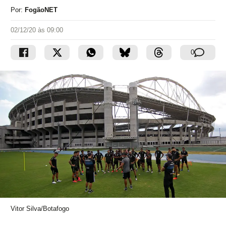
Por:
FogãoNET
02/12/20 às 09:00
0
Vitor Silva/Botafogo