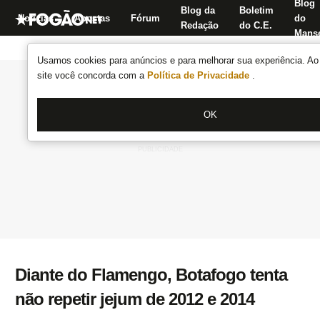
Blog
Blog da
Boletim
Notícias
Apostas
Fórum
do
Redação
do C.E.
Manse
Usamos cookies para anúncios e para melhorar sua experiência. Ao 
site você concorda com a
Política de Privacidade
.
OK
Diante do Flamengo, Botafogo tenta
não repetir jejum de 2012 e 2014