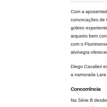
Com a aposentado
convocações de G
goleiro experient
arqueiro bem conh
com o Fluminense 
alvinegra oferece
Diego Cavalieri e
a namorada Lara N
Concorrência
Na Série B desde 2