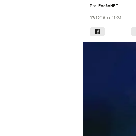
Por:
FogãoNET
07/12/18 às 11:24