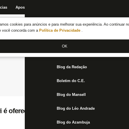
cias
Apostas
Fórum
Blog da Redação
Boletim do C.E.
Fechar menu principal
amos cookies para anúncios e para melhorar sua experiência. Ao continuar n
Notícias do Botafogo
te você concorda com a
Política de Privacidade
.
Fórum
OK
Jogos
Blog da Redação
Boletim do C.E.
Blog do Mansell
Blog do Léo Andrade
i é oferecido ao Botafogo para suprir saída
Blog do Azambuja