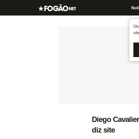
Notí
Us
si
Diego Cavalier
diz site