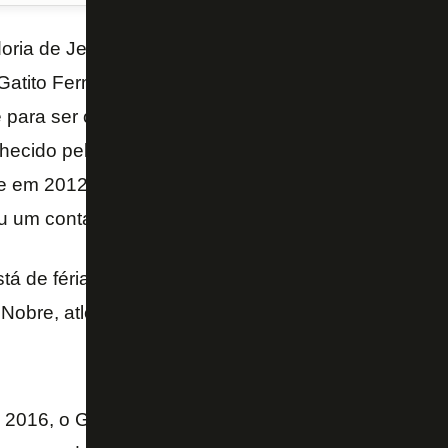
ria de Jefferson, as atuações inseguras de Saulo 
atito Fernández para a seleção de seu país, o Bo
e para ser o reserva imediato do paraguaio. E o esc
ecido pelo torcedor carioca. Diego Cavalieri, Camp
em 2012, foi oferecido ao Clube da Estrela Solitária.
u um contato dentro da realidade financeira do clube
stá de férias no Rio de Janeiro. Ele tem passado os 
obre, atleta do vôlei do Fluminense.
016, o Goiás garantiu o retorno à elite do futebol bra