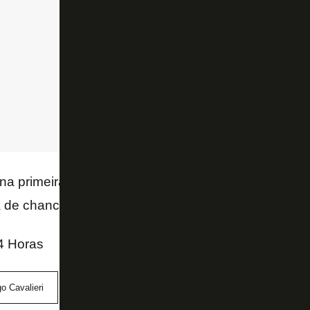
 na primeira passagem pela Terra da Rainha, o arqu
a de chances, disputando apenas 10 partidas entre 
4 Horas
o Cavalieri
Fluminense
Goiás
vaivém