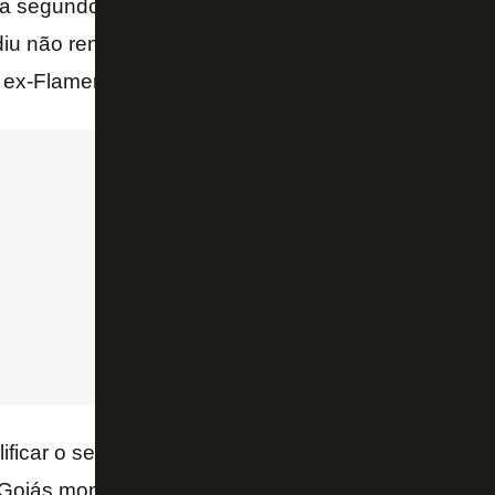
na segundona deste ano. Recentemente o clube per
iu não renovar. Para o seu lugar, o Esmeraldino ac
, ex-Flamengo.
ficar o seu elenco e fazer uma boa temporada, sem 
 Goiás monitora o mercado em busca de reforços para