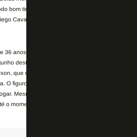
odo bom time começa com um grande goleiro, o club
ego Cavalieri.
de 36 anos, está livre no mercado desde que deixou 
 junho deste ano. O atleta chegou ao clube em març
son, que o treinou no Liverpool. No entanto, a pas
oa. O figurou entre os reservas somente seis vezes 
ogar. Mesmo assim, o goleiro tinha a expectativa de
té o momento, não recebeu propostas para seguir n