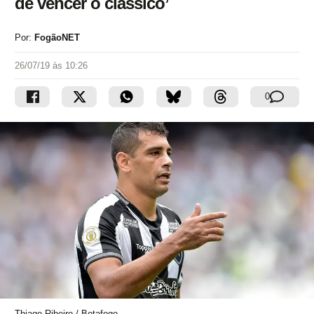
de vencer o clássico’
Por:
FogãoNET
26/07/19 às 10:26
0
Thiago Ribeiro / Botafogo