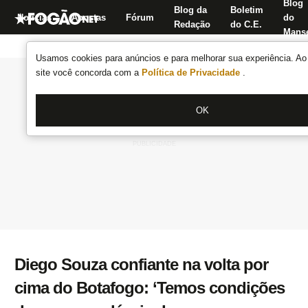
Blog
Blog da
Boletim
Notícias
Apostas
Fórum
do
Redação
do C.E.
Manse
Usamos cookies para anúncios e para melhorar sua experiência. Ao 
site você concorda com a
Política de Privacidade
.
OK
Diego Souza confiante na volta por
cima do Botafogo: ‘Temos condições