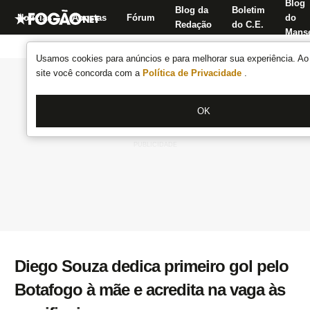
Blog
Blog da
Boletim
Notícias
Apostas
Fórum
do
Redação
do C.E.
Manse
Usamos cookies para anúncios e para melhorar sua experiência. Ao 
site você concorda com a
Política de Privacidade
.
OK
Diego Souza dedica primeiro gol pelo
Botafogo à mãe e acredita na vaga às