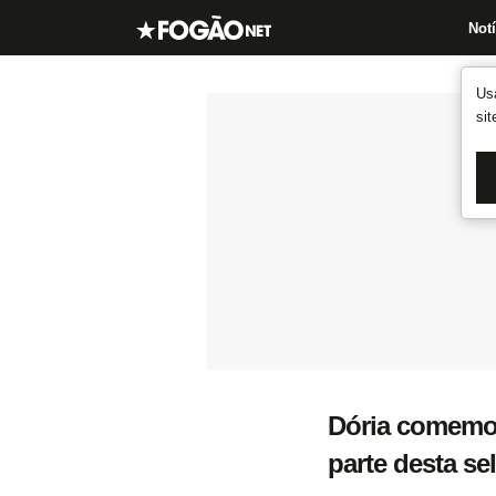
Notí
Us
si
Dória comemor
parte desta sel