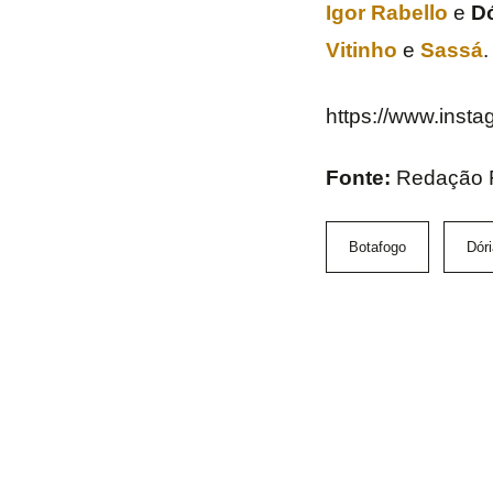
Igor Rabello
e
Dó
Vitinho
e
Sassá
.
https://www.inst
Fonte:
Redação 
Botafogo
Dóri