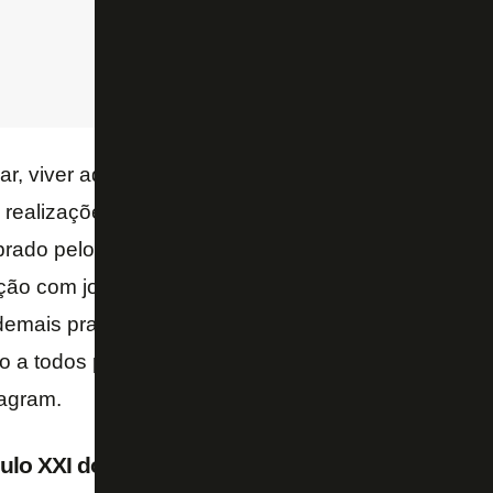
har, viver aqueles sonhos de criança e ser reconhecid
realizações que um atleta profissional pode ter. Ne
rado pelo torcedor na seleção do século XXI do Bot
ção com jogadores da base do Botafogo também de
demais pra mim. É uma honra fazer parte desta seleta
do a todos pelo carinho que sempre tiveram comigo 
tagram.
ulo XXI do Botafogo