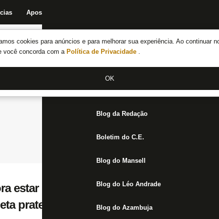
cias
Apostas
Fórum
Blog da Redação
Boletim do C.E.
Fechar menu principal
amos cookies para anúncios e para melhorar sua experiência. Ao continuar n
Notícias do Botafogo
te você concorda com a
Política de Privacidade
.
Fórum
OK
Jogos
Blog da Redação
Boletim do C.E.
Blog do Mansell
Blog do Léo Andrade
a estar no time do século do Botafogo: ‘H
eta prateleira’
Blog do Azambuja