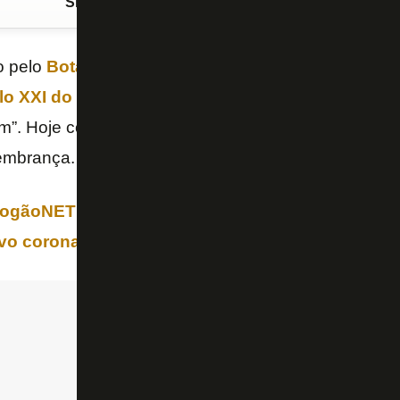
Siga o FogãoNET
no Google Discover
o pelo
Botafogo
que estreou com apenas 17 anos,
lo XXI do clube
, em votação promovida pelo site
m”. Hoje com 25 anos e jogador do
Santos Laguna
embrança.