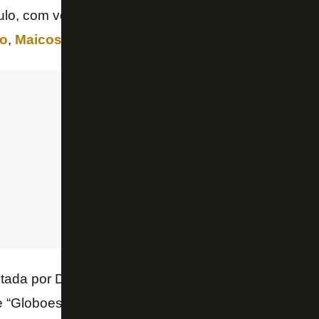
lo, com voto popular, foi:
Jefferson
;
Edilson
,
Sand
io
,
Maicosuel
e
Seedorf
;
Elkeson
,
Loco
Abreu
e
D
itada por Dória foi a de jogadores da base do Botafo
e “Globoesporte.com”. Ela ficou assim:
Renan
,
Marc