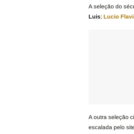
A seleção do sécu
Luis
;
Lucio
Flav
A outra seleção c
escalada pelo sit