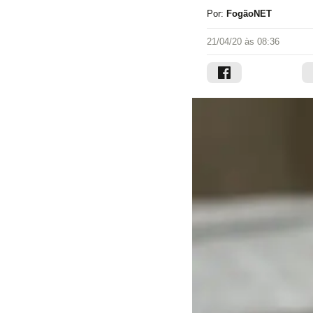
Por:
FogãoNET
21/04/20 às 08:36