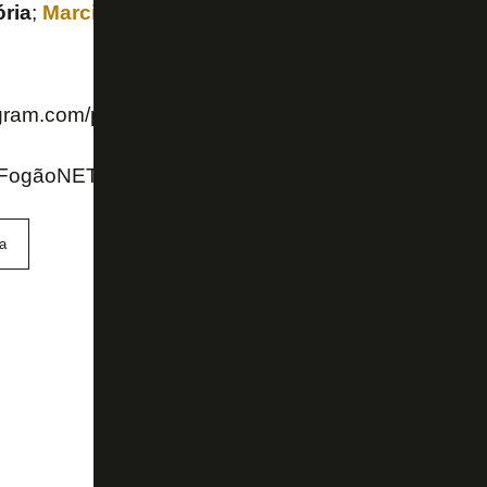
ria
;
Marcinho
,
Jadson
,
Matheus
Fernandes
,
Almi
agram.com/p/B_K4zlona0I/
FogãoNET e Globoesporte.com
a