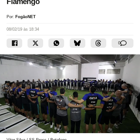
Flamengo
Por:
FogãoNET
08/02/19 às 18:34
0
Vitor Silva / SS Press / Botafogo