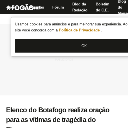
Blog
Blog da
Boletim
Notícias
Apostas
Fórum
do
Redação
do C.E.
Manse
Usamos cookies para anúncios e para melhorar sua experiência. Ao 
site você concorda com a
Política de Privacidade
.
OK
Elenco do Botafogo realiza oração
para as vítimas de tragédia do