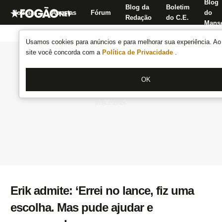
Blog
Blog da
Boletim
Notícias
Apostas
Fórum
do
Redação
do C.E.
Manse
Usamos cookies para anúncios e para melhorar sua experiência. Ao 
site você concorda com a
Política de Privacidade
.
OK
Erik admite: ‘Errei no lance, fiz uma
escolha. Mas pude ajudar e