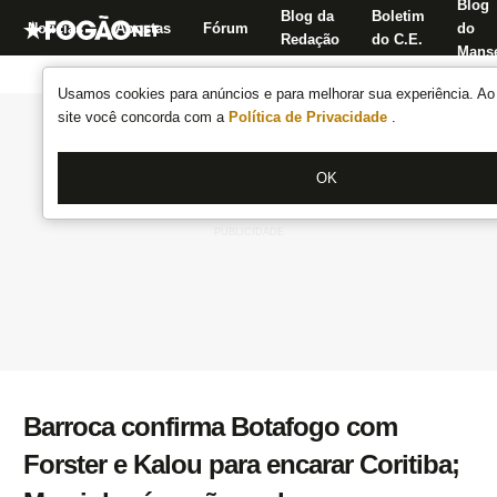
Blog
Blog da
Boletim
Notícias
Apostas
Fórum
do
Redação
do C.E.
Manse
Usamos cookies para anúncios e para melhorar sua experiência. Ao 
site você concorda com a
Política de Privacidade
.
OK
Barroca confirma Botafogo com
Forster e Kalou para encarar Coritiba;