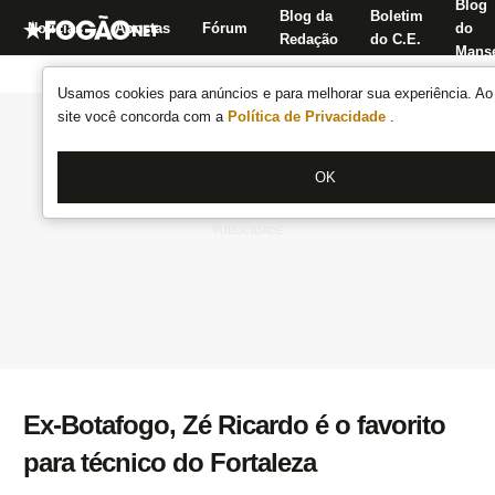
Blog
Blog da
Boletim
Notícias
Apostas
Fórum
do
Redação
do C.E.
Manse
Usamos cookies para anúncios e para melhorar sua experiência. Ao 
site você concorda com a
Política de Privacidade
.
OK
Ex-Botafogo, Zé Ricardo é o favorito
para técnico do Fortaleza