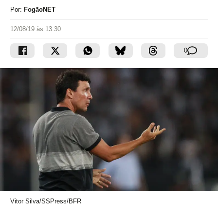
Por:
FogãoNET
12/08/19 às 13:30
0
Vitor Silva/SSPress/BFR