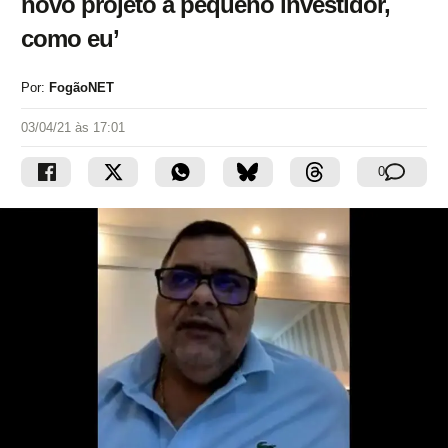
novo projeto a pequeno investidor,
como eu’
Por:
FogãoNET
03/04/21 às 17:01
0