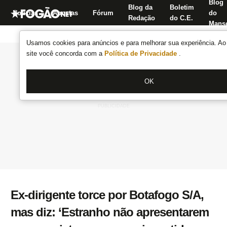
Blog
Blog da
Boletim
Notícias
Apostas
Fórum
do
Redação
do C.E.
Manse
Usamos cookies para anúncios e para melhorar sua experiência. Ao 
site você concorda com a
Política de Privacidade
.
OK
Ex-dirigente torce por Botafogo S/A,
mas diz: ‘Estranho não apresentarem