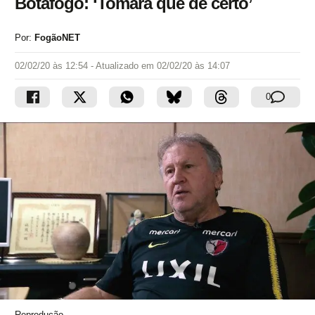
Botafogo: ‘Tomara que dê certo’
Por:
FogãoNET
02/02/20 às 12:54
- Atualizado em
02/02/20 às 14:07
0
Reprodução