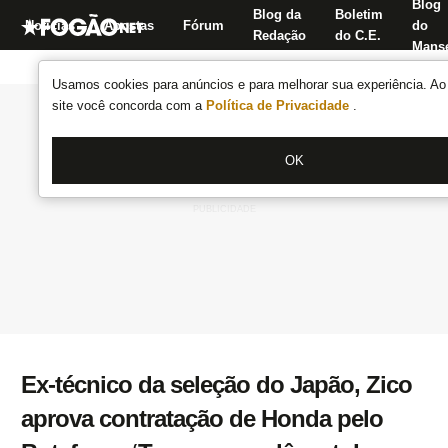
Blog
Blog da
Boletim
Notícias
Apostas
Fórum
do
Redação
do C.E.
Manse
Usamos cookies para anúncios e para melhorar sua experiência. Ao 
site você concorda com a
Política de Privacidade
.
OK
Ex-técnico da seleção do Japão, Zico
aprova contratação de Honda pelo